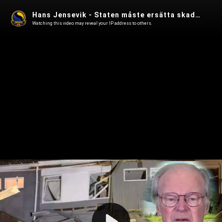
Hans Jensevik - Staten måste ersätta skadorna av klankriget i Sverige
Watching this video may reveal your IP address to others.
Play