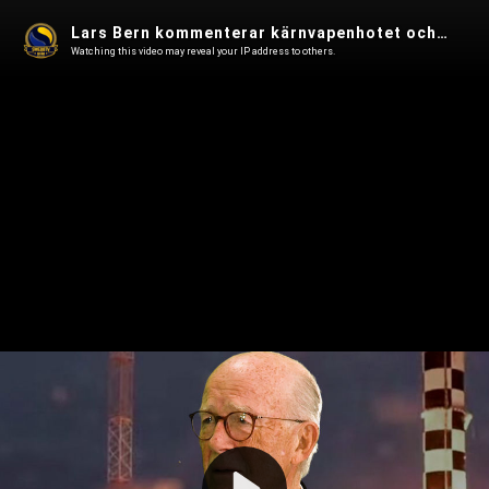
Lars Bern kommenterar kärnvapenhotet och NATO - Swebbtv Omvärldsanalys
Watching this video may reveal your IP address to others.
Play