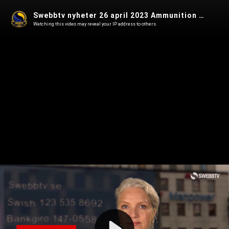
Swebbtv nyheter 26 april 2023 Ammunition med utarmat uran till Ukraina och riksbanken höjer räntan
Watching this video may reveal your IP address to others.
Play