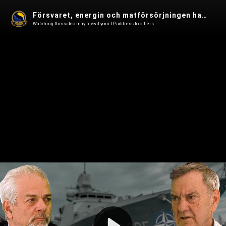
Försvaret, energin och matförsörjningen har gått fel - Roger Richthoff i Fjärde Statsmakten 130
Watching this video may reveal your IP address to others.
Play