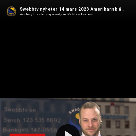
Swebbtv nyheter 14 mars 2023 Amerikansk åklagare bedömer bevisföring mot Pfizer & tankebrott kriminaliseras i England
Watching this video may reveal your IP address to others.
Play