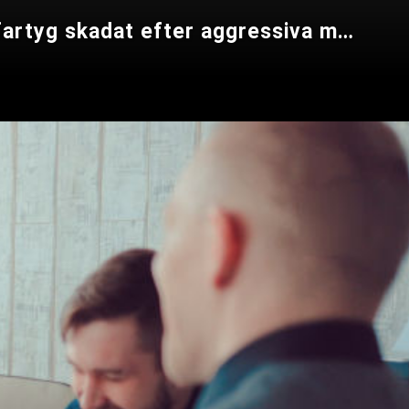
USA tuffar till tonen inför Alaska-toppmötet - Kinesiskt kustbevakningsfartyg skadat efter aggressiva manövrar