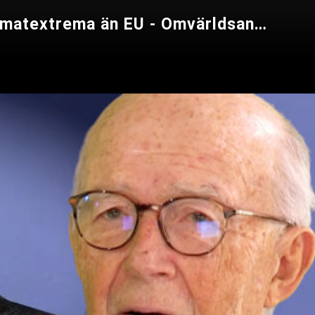
Svenske ministern uttalande stort i Ryssland och Tidöregeringen mer klimatextrema än EU - Omvärldsanalys 157 - DEL 1