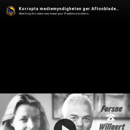
Korrupta mediemyndigheten ger Aftonbladet rätt sända sosseradio riks inför valet - Chris Forsne i Omvärldsanalys 271
Watching this video may reveal your IP address to others.
Play