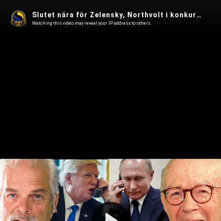
Slutet nära för Zelensky, Northvolt i konkurs och Stegra är nästa i kön i Omvärldsanalys 181
Watching this video may reveal your IP address to others.
Play