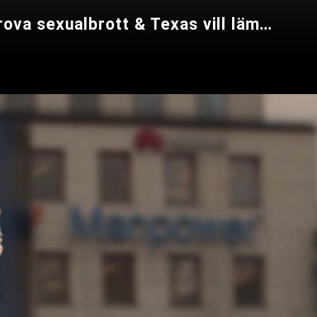
Nyheter 21 juni 2022 Feministisk regering röstade mot ny kategori för grova sexualbrott & Texas vill lämna USA