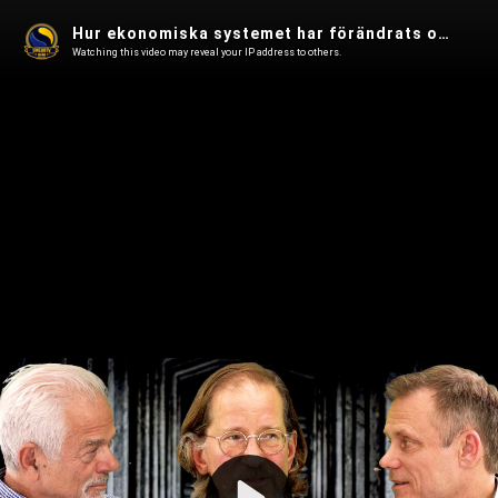
Hur ekonomiska systemet har förändrats och vad händer i en bankkrasch - David Webb i Fjärde Statsmakten 217
Watching this video may reveal your IP address to others.
Play