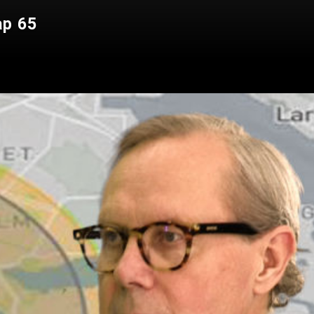
ap 65