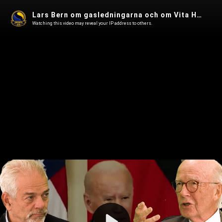
Lars Bern om gasledningarna och om Vita Husets nya rapport om matens hälsoeffekter i Fjärde Statsmakten 145
Watching this video may reveal your IP address to others.
Play