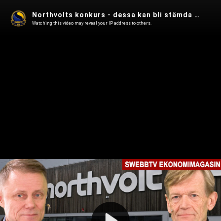
Northvolts konkurs - dessa kan bli stämda och räntesänkning 8e maj i Ekonomimagasin 49
Watching this video may reveal your IP address to others.
Play