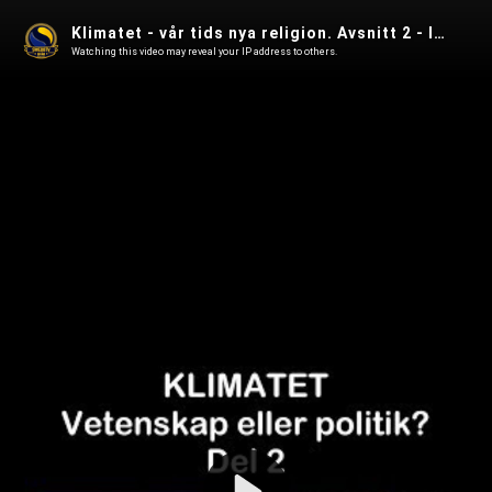
Klimatet - vår tids nya religion. Avsnitt 2 - IPCC, Greenpeace och WWF
Watching this video may reveal your IP address to others.
Play