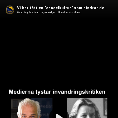
Vi har fått en "cancelkultur" som hindrar debatt! Chris Forsne i Fjärde Statsmakten 168
Watching this video may reveal your IP address to others.
Play