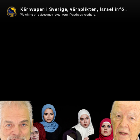
Kärnvapen i Sverige, värnplikten, Israel inför domstol och Hydroxiklorokin i Omvärldsanalys 76
Watching this video may reveal your IP address to others.
Play