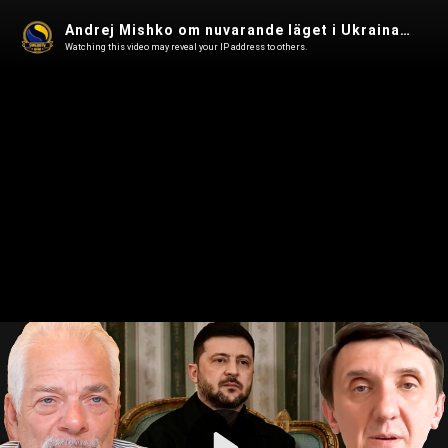
Andrej Mishko om nuvarande läget i Ukraina - källor anger att Zelenskys dagar är räknade
Watching this video may reveal your IP address to others.
Play