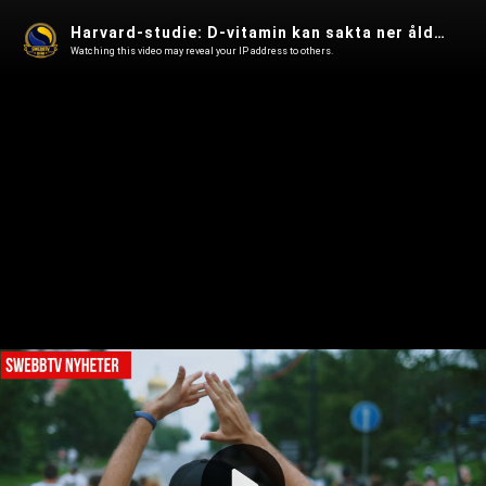
Harvard-studie: D-vitamin kan sakta ner åldrandet - Mainstreammedias dominans är över
Watching this video may reveal your IP address to others.
Play