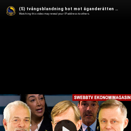
(S) tvångsblandning hot mot äganderätten – (M) lägger sig platt & gröna projekt skyddas av sekretess i Ekonomimagasin 72
Watching this video may reveal your IP address to others.
Play